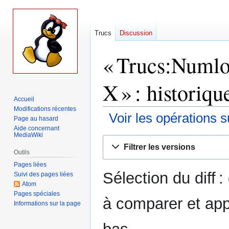
Trucs
Discussion
« Trucs:Numloc
X » : historiqu
Accueil
Modifications récentes
Voir les opérations s
Page au hasard
Aide concernant
MediaWiki
Aller
Aller
Filtrer les versions
à
à
Outils
la
la
Pages liées
Sélection du diff 
navigation
recherche
Suivi des pages liées
Atom
Pages spéciales
à comparer et app
Informations sur la page