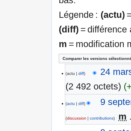
bas.
Légende :
(actu)
=
(diff)
= différence
m
= modification 
24
24 mar
actu
diff
mars
2016
2 492 octets
A
9
9 sept
u
actu
diff
septembre
c
2006
‎
m
u
discussion
contributions
n
A
r