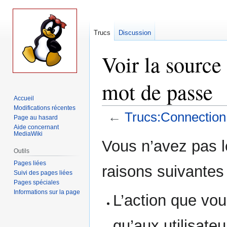
Trucs
Discussion
Voir la sourc
mot de passe
Accueil
Modifications récentes
←
Trucs:Connectio
Page au hasard
Aide concernant
MediaWiki
Aller
Aller
Vous n’avez pas le
à
à
Outils
la
la
Pages liées
raisons suivantes 
navigation
recherche
Suivi des pages liées
Pages spéciales
Informations sur la page
L’action que vou
qu’aux utilisate