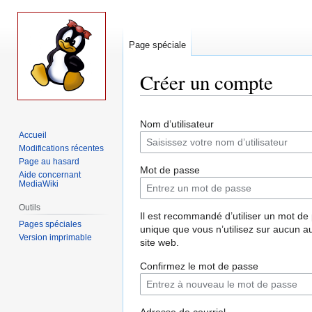
Page spéciale
Créer un compte
Aller
Aller
Nom d’utilisateur
à
à
Accueil
la
la
Modifications récentes
navigation
recherche
Page au hasard
Mot de passe
Aide concernant
MediaWiki
Outils
Il est recommandé d’utiliser un mot de
Pages spéciales
unique que vous n’utilisez sur aucun a
Version imprimable
site web.
Confirmez le mot de passe