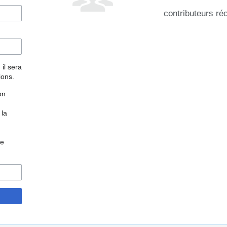
contributeurs ré
 il sera
ions.
on
 la
re