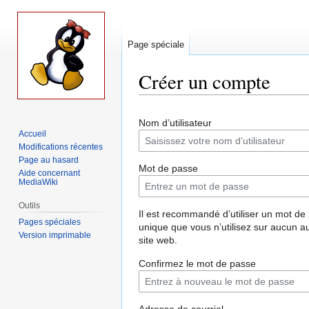
Page spéciale
Créer un compte
Aller
Aller
Nom d’utilisateur
à
à
Accueil
la
la
Modifications récentes
navigation
recherche
Page au hasard
Mot de passe
Aide concernant
MediaWiki
Outils
Il est recommandé d’utiliser un mot de
Pages spéciales
unique que vous n’utilisez sur aucun a
Version imprimable
site web.
Confirmez le mot de passe