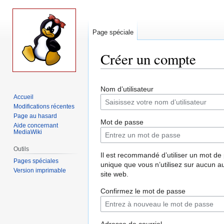
Page spéciale
Créer un compte
Aller
Aller
Nom d’utilisateur
à
à
Accueil
la
la
Modifications récentes
navigation
recherche
Page au hasard
Mot de passe
Aide concernant
MediaWiki
Outils
Il est recommandé d’utiliser un mot de
Pages spéciales
unique que vous n’utilisez sur aucun a
Version imprimable
site web.
Confirmez le mot de passe