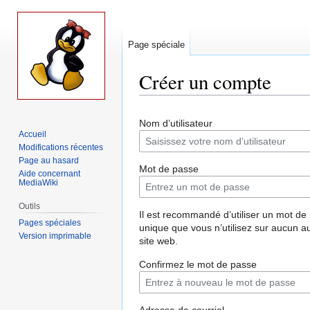
Page spéciale
Créer un compte
Aller
Aller
Nom d’utilisateur
à
à
Accueil
la
la
Modifications récentes
navigation
recherche
Page au hasard
Mot de passe
Aide concernant
MediaWiki
Outils
Il est recommandé d’utiliser un mot de
Pages spéciales
unique que vous n’utilisez sur aucun a
Version imprimable
site web.
Confirmez le mot de passe