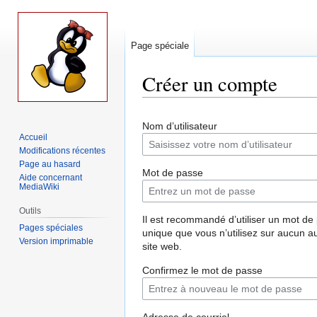
Page spéciale
Créer un compte
Aller
Aller
Nom d’utilisateur
à
à
Accueil
la
la
Modifications récentes
navigation
recherche
Page au hasard
Mot de passe
Aide concernant
MediaWiki
Outils
Il est recommandé d’utiliser un mot de
Pages spéciales
unique que vous n’utilisez sur aucun a
Version imprimable
site web.
Confirmez le mot de passe