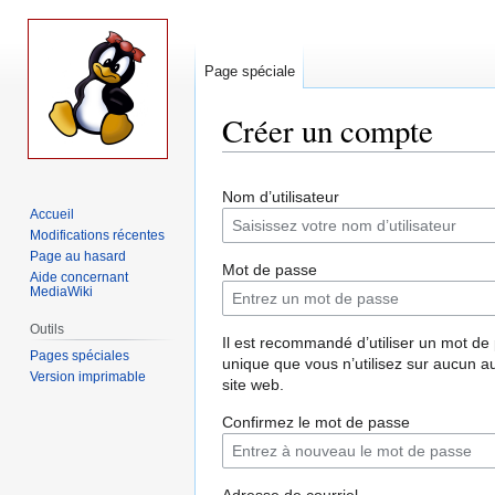
Page spéciale
Créer un compte
Aller
Aller
Nom d’utilisateur
à
à
Accueil
la
la
Modifications récentes
navigation
recherche
Page au hasard
Mot de passe
Aide concernant
MediaWiki
Outils
Il est recommandé d’utiliser un mot de
Pages spéciales
unique que vous n’utilisez sur aucun a
Version imprimable
site web.
Confirmez le mot de passe