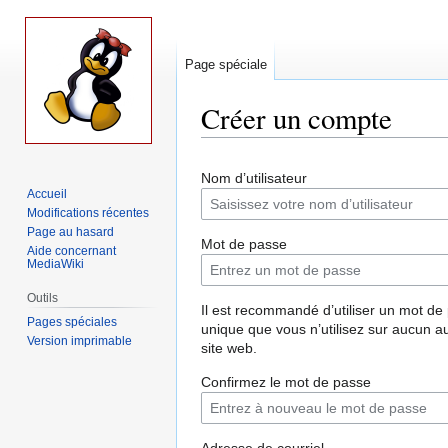
Page spéciale
Créer un compte
Aller
Aller
Nom d’utilisateur
à
à
Accueil
la
la
Modifications récentes
navigation
recherche
Page au hasard
Mot de passe
Aide concernant
MediaWiki
Outils
Il est recommandé d’utiliser un mot de
Pages spéciales
unique que vous n’utilisez sur aucun a
Version imprimable
site web.
Confirmez le mot de passe