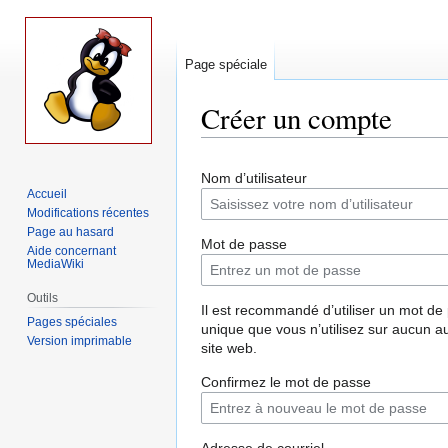
Page spéciale
Créer un compte
Aller
Aller
Nom d’utilisateur
à
à
Accueil
la
la
Modifications récentes
navigation
recherche
Page au hasard
Mot de passe
Aide concernant
MediaWiki
Outils
Il est recommandé d’utiliser un mot de
Pages spéciales
unique que vous n’utilisez sur aucun a
Version imprimable
site web.
Confirmez le mot de passe