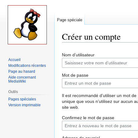
Page spéciale
Créer un compte
Aller
Aller
Nom d’utilisateur
à
à
Accueil
la
la
Modifications récentes
navigation
recherche
Page au hasard
Mot de passe
Aide concernant
MediaWiki
Outils
Il est recommandé d’utiliser un mot de
Pages spéciales
unique que vous n’utilisez sur aucun a
Version imprimable
site web.
Confirmez le mot de passe