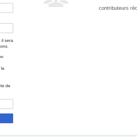
contributeurs ré
 il sera
ions.
on
 la
ête de