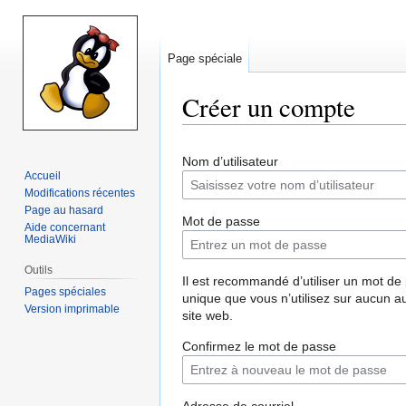
Page spéciale
Créer un compte
Aller
Aller
Nom d’utilisateur
à
à
Accueil
la
la
Modifications récentes
navigation
recherche
Page au hasard
Mot de passe
Aide concernant
MediaWiki
Outils
Il est recommandé d’utiliser un mot de
Pages spéciales
unique que vous n’utilisez sur aucun a
Version imprimable
site web.
Confirmez le mot de passe