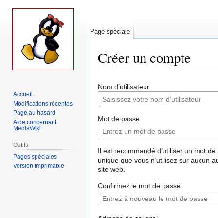
Page spéciale
Créer un compte
Aller
Aller
Nom d’utilisateur
à
à
Accueil
la
la
Modifications récentes
navigation
recherche
Page au hasard
Mot de passe
Aide concernant
MediaWiki
Outils
Il est recommandé d’utiliser un mot de
Pages spéciales
unique que vous n’utilisez sur aucun a
Version imprimable
site web.
Confirmez le mot de passe