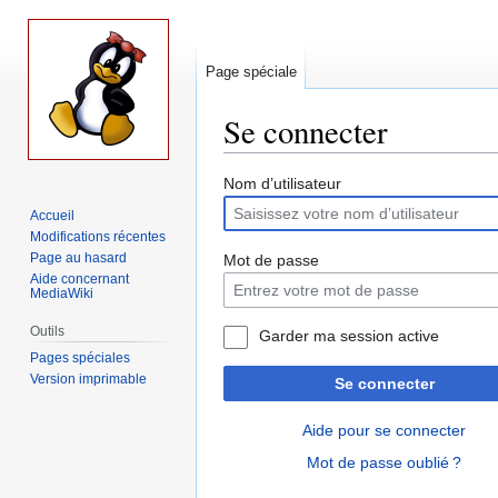
Page spéciale
Se connecter
Aller
Aller
Nom d’utilisateur
à
à
Accueil
la
la
Modifications récentes
navigation
recherche
Page au hasard
Mot de passe
Aide concernant
MediaWiki
Outils
Garder ma session active
Pages spéciales
Version imprimable
Se connecter
Aide pour se connecter
Mot de passe oublié ?