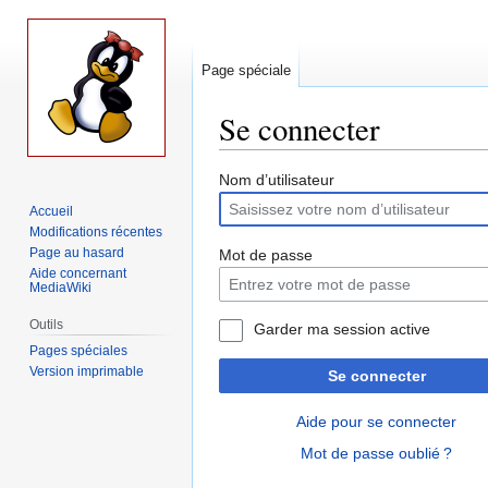
Page spéciale
Se connecter
Aller
Aller
Nom d’utilisateur
à
à
Accueil
la
la
Modifications récentes
navigation
recherche
Page au hasard
Mot de passe
Aide concernant
MediaWiki
Outils
Garder ma session active
Pages spéciales
Version imprimable
Se connecter
Aide pour se connecter
Mot de passe oublié ?