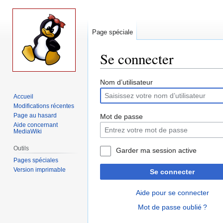
Page spéciale
Se connecter
Aller
Aller
Nom d’utilisateur
à
à
Accueil
la
la
Modifications récentes
navigation
recherche
Page au hasard
Mot de passe
Aide concernant
MediaWiki
Outils
Garder ma session active
Pages spéciales
Version imprimable
Se connecter
Aide pour se connecter
Mot de passe oublié ?