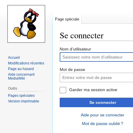
Page spéciale
Se connecter
Aller
Aller
Nom d’utilisateur
à
à
Accueil
la
la
Modifications récentes
navigation
recherche
Page au hasard
Mot de passe
Aide concernant
MediaWiki
Outils
Garder ma session active
Pages spéciales
Version imprimable
Se connecter
Aide pour se connecter
Mot de passe oublié ?