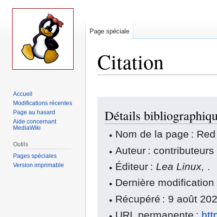
Page spéciale
Citation
Accueil
Aller
Aller
Modifications récentes
Détails bibliographiq
à
à
Page au hasard
Aide concernant
la
la
MediaWiki
Nom de la page : Red 
navigation
recherche
Outils
Auteur : contributeur
Pages spéciales
Éditeur :
Lea Linux,
.
Version imprimable
Dernière modification
Récupéré : 9 août 20
URL permanente :
htt