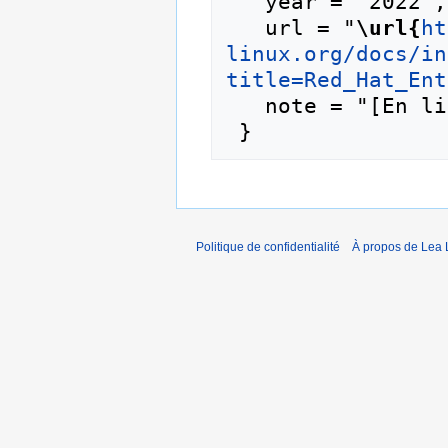
   year = "2022",

   url = "
\url{
ht
linux.org/docs/in
title=Red_Hat_Ent
   note = "[En ligne ; accédé le 9-août-2026]"

Politique de confidentialité
À propos de Lea 