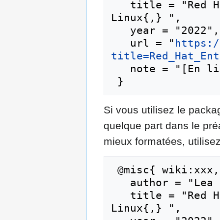
   title = "Red Hat Enterprise Linux --- Lea 
Linux{,} ",

   year = "2022",

   url = "
https:/
title=Red_Hat_Ent
   note = "[En ligne ; accédé le 9-août-2026]"

Si vous utilisez le pac
quelque part dans le pr
mieux formatées, utilisez
 @misc{ wiki:xxx,

   author = "Lea Linux",

   title = "Red Hat Enterprise Linux --- Lea 
Linux{,} ",
