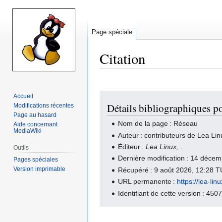
Page spéciale
Citation
Aller
Aller
Accueil
Détails bibliographiques p
Modifications récentes
à
à
Page au hasard
la
la
Nom de la page : Réseau
Aide concernant
navigation
recherche
MediaWiki
Auteur : contributeurs de Lea Lin
Éditeur :
Lea Linux,
.
Outils
Dernière modification : 14 déc
Pages spéciales
Version imprimable
Récupéré : 9 août 2026, 12:28 
URL permanente :
https://lea-l
Identifiant de cette version : 450