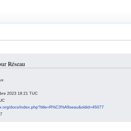
our Réseau
ux
embre 2023 18:21 TUC
TUC
inux.org/docs/index.php?title=R%C3%A9seau&oldid=45077
77