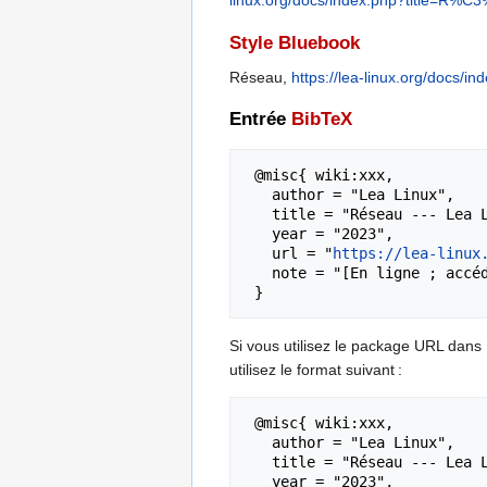
linux.org/docs/index.php?title=R%
Style Bluebook
Réseau,
https://lea-linux.org/docs
Entrée
BibTeX
 @misc{ wiki:xxx,

   author = "Lea Linux",

   title = "Réseau --- Lea Linux{,} ",

   year = "2023",

   url = "
https://lea-linux
   note = "[En ligne ; accédé le 9-août-2026]"

Si vous utilisez le package URL dans
utilisez le format suivant :
 @misc{ wiki:xxx,

   author = "Lea Linux",

   title = "Réseau --- Lea Linux{,} ",

   year = "2023",
