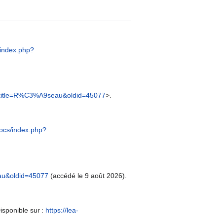
s/index.php?
hp?title=R%C3%A9seau&oldid=45077
>.
/docs/index.php?
eau&oldid=45077
(accédé le 9 août 2026).
isponible sur :
https://lea-