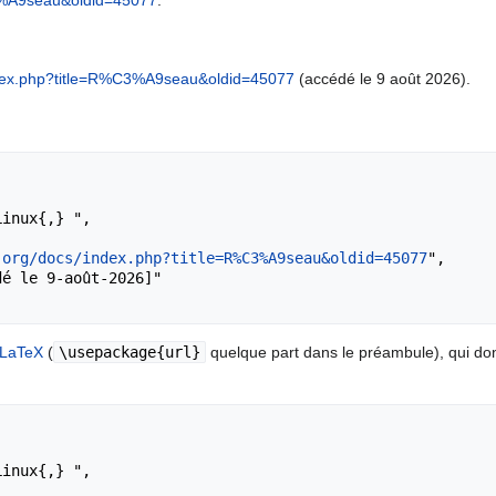
C3%A9seau&oldid=45077
.
/index.php?title=R%C3%A9seau&oldid=45077
(accédé le 9 août 2026).
.org/docs/index.php?title=R%C3%A9seau&oldid=45077
",

LaTeX
(
\usepackage{url}
quelque part dans le préambule), qui d