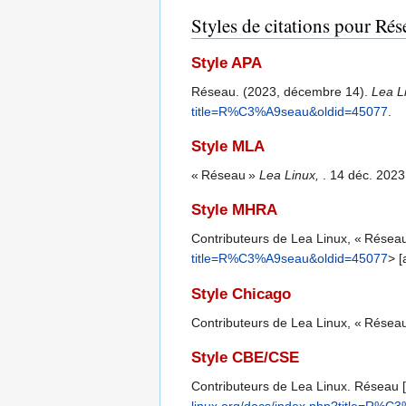
Styles de citations pour Rés
Style APA
Réseau. (2023, décembre 14).
Lea L
title=R%C3%A9seau&oldid=45077
.
Style MLA
« Réseau »
Lea Linux,
. 14 déc. 2023
Style MHRA
Contributeurs de Lea Linux, « Résea
title=R%C3%A9seau&oldid=45077
> [
Style Chicago
Contributeurs de Lea Linux, « Résea
Style CBE/CSE
Contributeurs de Lea Linux. Réseau [I