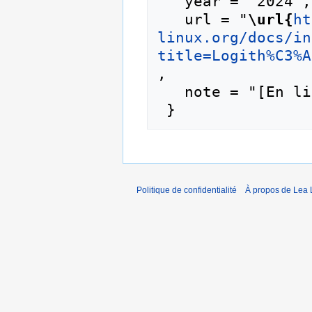
   year = "2024",

   url = "
\url{
ht
linux.org/docs/in
title=Logith%C3%A
,

   note = "[En ligne ; accédé le 6-août-2026]"

Politique de confidentialité
À propos de Lea 