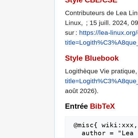
Contributeurs de Lea Lin
Linux, ; 15 juill. 2024, 
sur :
https://lea-linux.or
title=Logith%C3%A8que
Style Bluebook
Logithèque Vie pratique
title=Logith%C3%A8que
août 2026).
Entrée
BibTeX
 @misc{ wiki:xxx,

   author = "Lea Linux",
