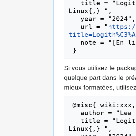
   title = "Logithèque Vie pratique --- Lea 
Linux{,} ",

   year = "2024",

   url = "
https:/
title=Logith%C3%A
   note = "[En ligne ; accédé le 6-août-2026]"

Si vous utilisez le pac
quelque part dans le pr
mieux formatées, utilisez
 @misc{ wiki:xxx,

   author = "Lea Linux",

   title = "Logithèque Vie pratique --- Lea 
Linux{,} ",
