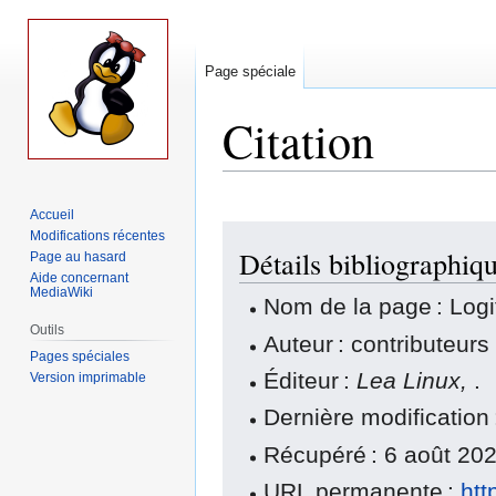
Page spéciale
Citation
Accueil
Aller
Aller
Modifications récentes
Détails bibliographiq
à
à
Page au hasard
Aide concernant
la
la
MediaWiki
Nom de la page : Logi
navigation
recherche
Outils
Auteur : contributeur
Pages spéciales
Éditeur :
Lea Linux,
.
Version imprimable
Dernière modification 
Récupéré : 6 août 20
URL permanente :
htt