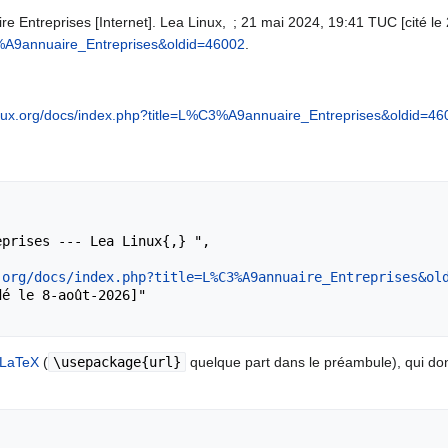
e Entreprises [Internet]. Lea Linux, ; 21 mai 2024, 19:41 TUC [cité le 
3%A9annuaire_Entreprises&oldid=46002
.
linux.org/docs/index.php?title=L%C3%A9annuaire_Entreprises&oldid=46
.org/docs/index.php?title=L%C3%A9annuaire_Entreprises&ol
LaTeX
(
\usepackage{url}
quelque part dans le préambule), qui d