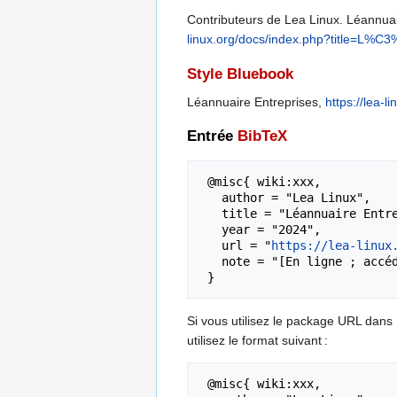
Contributeurs de Lea Linux. Léannuair
linux.org/docs/index.php?title=L%C
Style Bluebook
Léannuaire Entreprises,
https://lea-
Entrée
BibTeX
 @misc{ wiki:xxx,

   author = "Lea Linux",

   title = "Léannuaire Entreprises --- Lea Linux{,} ",

   year = "2024",

   url = "
https://lea-linux
   note = "[En ligne ; accédé le 8-août-2026]"

Si vous utilisez le package URL dans
utilisez le format suivant :
 @misc{ wiki:xxx,
