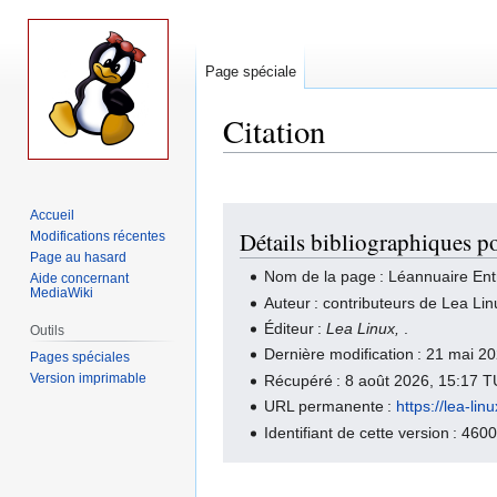
Page spéciale
Citation
Aller
Aller
Accueil
Détails bibliographiques p
Modifications récentes
à
à
Page au hasard
la
la
Nom de la page : Léannuaire Ent
Aide concernant
navigation
recherche
MediaWiki
Auteur : contributeurs de Lea Lin
Éditeur :
Lea Linux,
.
Outils
Dernière modification : 21 mai 
Pages spéciales
Version imprimable
Récupéré : 8 août 2026, 15:17 
URL permanente :
https://lea-l
Identifiant de cette version : 460