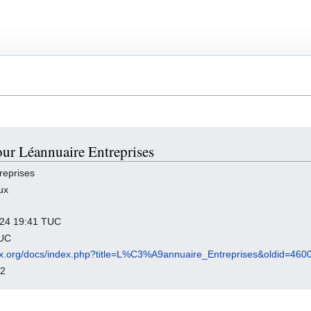
our Léannuaire Entreprises
reprises
ux
2024 19:41 TUC
TUC
inux.org/docs/index.php?title=L%C3%A9annuaire_Entreprises&oldid=460
02