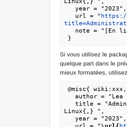
Linux{,} ",

   year = "2023",

   url = "
https:/
title=Administrat
   note = "[En ligne ; accédé le 8-août-2026]"

Si vous utilisez le pac
quelque part dans le pr
mieux formatées, utilisez
 @misc{ wiki:xxx,

   author = "Lea Linux",

   title = "Administration systeme --- Lea 
Linux{,} ",

   year = "2023",

   url = "
\url{
ht