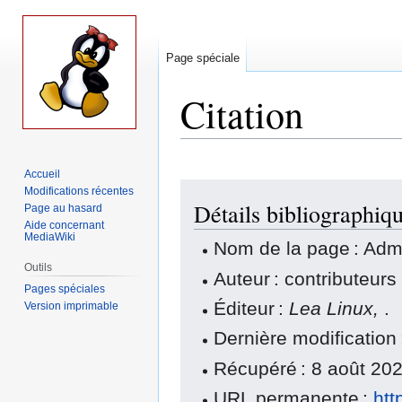
Page spéciale
Citation
Accueil
Aller
Aller
Modifications récentes
Détails bibliographiq
à
à
Page au hasard
Aide concernant
la
la
MediaWiki
Nom de la page : Adm
navigation
recherche
Outils
Auteur : contributeur
Pages spéciales
Éditeur :
Lea Linux,
.
Version imprimable
Dernière modificatio
Récupéré : 8 août 20
URL permanente :
htt