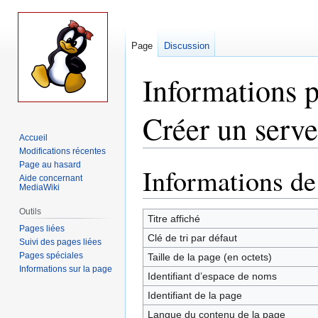
Page
Discussion
Informations 
Créer un serveu
Accueil
Modifications récentes
Page au hasard
Informations de
Aller
Aller
Aide concernant
à
à
MediaWiki
la
la
Outils
navigation
recherche
Titre affiché
Pages liées
Clé de tri par défaut
Suivi des pages liées
Pages spéciales
Taille de la page (en octets)
Informations sur la page
Identifiant dʼespace de noms
Identifiant de la page
Langue du contenu de la page