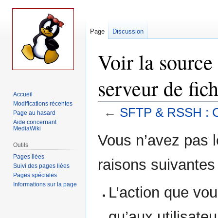
Page
Discussion
Voir la sourc
serveur de fich
Accueil
Modifications récentes
←
SFTP & RSSH : Cr
Page au hasard
Aide concernant
MediaWiki
Aller
Aller
Vous n’avez pas le
à
à
Outils
la
la
Pages liées
raisons suivantes 
navigation
recherche
Suivi des pages liées
Pages spéciales
Informations sur la page
L’action que vou
qu’aux utilisate