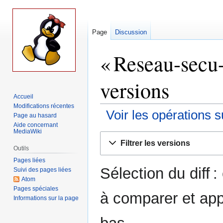
Page
Discussion
« Reseau-secu-i
versions
Accueil
Modifications récentes
Voir les opérations s
Page au hasard
Aide concernant
MediaWiki
Aller
Aller
Filtrer les versions
à
à
Outils
la
la
Pages liées
Sélection du diff 
navigation
recherche
Suivi des pages liées
Atom
Pages spéciales
à comparer et app
Informations sur la page