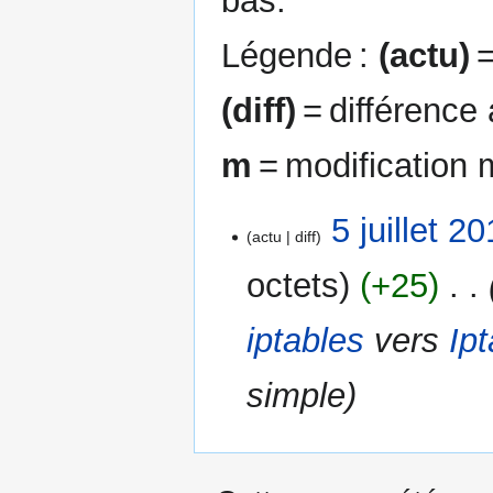
bas.
Légende :
(actu)
=
(diff)
= différence
m
= modification 
5
5 juillet 2
actu
diff
juillet
2014
octets
+25
‎
iptables
vers
Ip
simple