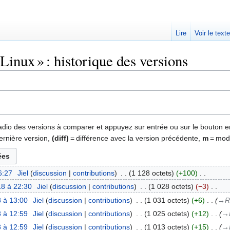
Lire
Voir le text
Linux » : historique des versions
 radio des versions à comparer et appuyez sur entrée ou sur le bouton e
ernière version,
(diff)
= différence avec la version précédente,
m
= modi
6:27
‎
Jiel
discussion
contributions
‎
1 128 octets
+100
‎
8 à 22:30
‎
Jiel
discussion
contributions
‎
1 028 octets
−3
‎
 à 13:00
‎
Jiel
discussion
contributions
‎
1 031 octets
+6
‎
→‎R
 à 12:59
‎
Jiel
discussion
contributions
‎
1 025 octets
+12
‎
→‎
 à 12:59
‎
Jiel
discussion
contributions
‎
1 013 octets
+15
‎
→‎