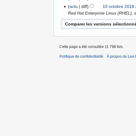
u
r
actu
diff
10 octobre 2018 
10
n
é
Red Hat Enterprise Linux (RHEL), s
octobre
r
s
2018
é
u
s
m
u
é
m
d
Cette page a été consultée 11 798 fois.
é
e
d
Politique de confidentialité
À propos de Lea 
s
e
m
s
o
m
d
o
i
d
f
i
i
f
c
i
a
c
t
a
i
t
o
i