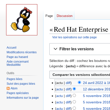
Page
Discussion
« Red Hat Enterprise 
Voir les opérations sur cette page
Aller
Aller
Accueil
Filtrer les versions
à
à
Modifications récentes
la
la
Page au hasard
Sélection du diff : cochez les boutons
navigation
recherche
Aide concernant
MediaWiki
Légende :
(actu)
= différence avec la d
Outils
Pages liées
actu
diff
24 avril 2022 à 1
24
Suivi des pages liées
A
Atom
avril
actu
diff
12 décembre 201
12
Pages spéciales
u
2022
A
décembre
actu
diff
5 novembre 2018
5
Informations sur la page
c
u
2018
novembre
actu
diff
5 novembre 2018
u
c
2018
actu
diff
5 novembre 2018
n