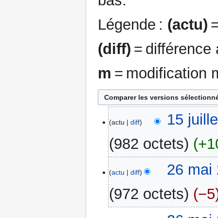
bas.
Légende :
(actu)
=
(diff)
= différence
m
= modification 
15
15 juil
actu
diff
juillet
2024
982 octets
+1
26
26 mai 
actu
diff
mai
2024
972 octets
−5