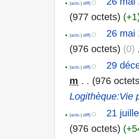
26 mai 
actu
diff
977 octets
+1
A
26 mai 
u
actu
diff
c
976 octets
0
‎
u
n
r
29
29 déc
actu
diff
é
décembre
s
2023
m
976 octet
u
m
Logithèque:Vie 
é
d
e
21
21 juil
actu
diff
s
juillet
m
2014
976 octets
+5
o
d