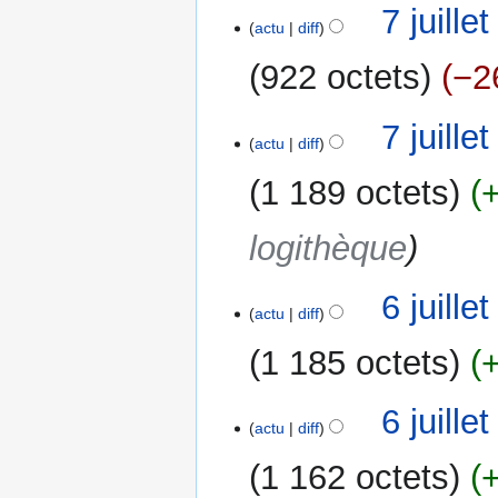
7
7 juille
i
actu
diff
juillet
f
2011
i
922 octets
−2
c
a
7 juille
t
actu
diff
i
1 189 octets
o
n
logithèque
s
6
6 juille
actu
diff
juillet
2011
1 185 octets
A
6 juille
u
actu
diff
c
1 162 octets
u