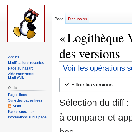
Page
Discussion
« Logithèque V
des versions
Accueil
Modifications récentes
Voir les opérations s
Page au hasard
Aide concernant
MediaWiki
Aller
Aller
Filtrer les versions
à
à
Outils
la
la
Pages liées
Sélection du diff 
navigation
recherche
Suivi des pages liées
Atom
Pages spéciales
à comparer et app
Informations sur la page