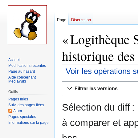
Page
Discussion
« Logithèque S
historique des
Accueil
Modifications récentes
Voir les opérations s
Page au hasard
Aide concernant
MediaWiki
Aller
Aller
Filtrer les versions
à
à
Outils
la
la
Pages liées
Sélection du diff 
navigation
recherche
Suivi des pages liées
Atom
Pages spéciales
à comparer et app
Informations sur la page