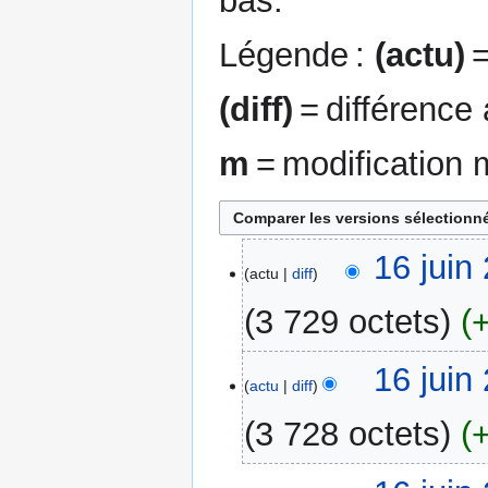
bas.
Légende :
(actu)
=
(diff)
= différence
m
= modification 
16
16 juin
actu
diff
juin
2024
3 729 octets
A
16 juin
u
actu
diff
c
3 728 octets
u
n
A
r