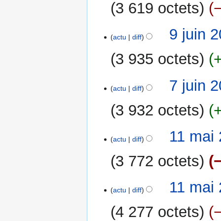
a
3 619 octets
s
t
i
9
9 juin 
o
actu
diff
juin
n
2011
3 935 octets
s
7
7 juin 
actu
diff
juin
2011
3 932 octets
A
11
11 mai 
u
actu
diff
mai
c
2011
3 772 octets
u
n
r
11 mai 
actu
diff
é
s
4 277 octets
u