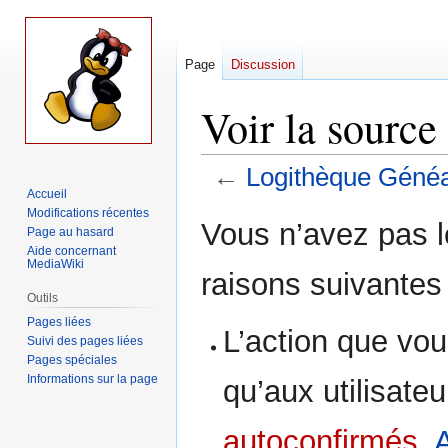
Page
Discussion
Voir la sourc
←
Logithèque Généa
Accueil
Modifications récentes
Aller
Aller
Vous n’avez pas le
Page au hasard
à
à
Aide concernant
la
la
MediaWiki
raisons suivantes 
navigation
recherche
Outils
Pages liées
L’action que vou
Suivi des pages liées
Pages spéciales
Informations sur la page
qu’aux utilisate
autoconfirmés
,