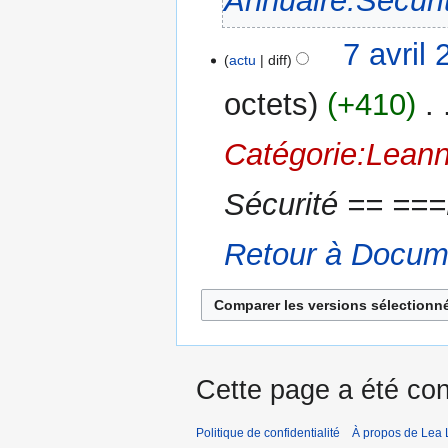
Annuaire:Securi
é
s
7
7 avril
u
actu
diff
avril
m
2016
octets
+410
‎
é
d
Catégorie:Leann
e
s
m
Sécurité == ===
o
d
Retour à Docum
i
f
i
c
a
t
Cette page a été con
i
o
n
Politique de confidentialité
À propos de Lea 