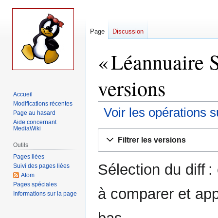
Page
Discussion
« Léannuaire S
versions
Accueil
Modifications récentes
Voir les opérations s
Page au hasard
Aide concernant
MediaWiki
Aller
Aller
Filtrer les versions
à
à
Outils
la
la
Pages liées
Sélection du diff 
navigation
recherche
Suivi des pages liées
Atom
Pages spéciales
à comparer et app
Informations sur la page