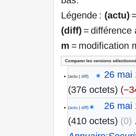
bas.
Légende :
(actu)
=
(diff)
= différence
m
= modification 
26
26 mai 
actu
diff
mai
2024
376 octets
−3
A
26 mai 
u
actu
diff
c
410 octets
0
‎
u
n
r