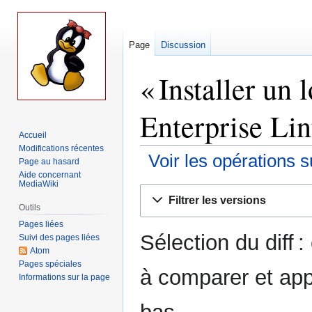
Page
Discussion
« Installer un 
Enterprise Lin
Accueil
Modifications récentes
Voir les opérations s
Page au hasard
Aide concernant
MediaWiki
Aller
Aller
Filtrer les versions
à
à
Outils
la
la
Pages liées
Sélection du diff 
navigation
recherche
Suivi des pages liées
Atom
Pages spéciales
à comparer et app
Informations sur la page