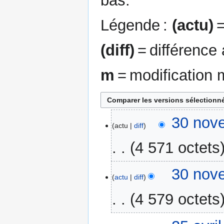
bas.
Légende :
(actu)
=
(diff)
= différence
m
= modification 
30
30 nov
actu
diff
novembre
2023
4 571 octets
A
30 nov
u
actu
diff
c
4 579 octets
u
n
A
r
25