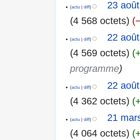
a
23 août
s
actu
diff
t
i
4 568 octets
o
n
22
22 août
s
actu
diff
août
2015
4 569 octets
programme
22 août
actu
diff
4 362 octets
A
21
21 mar
u
actu
diff
mars
c
2012
4 064 octets
u
n