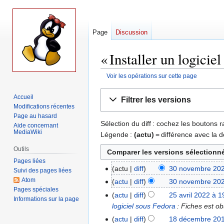
Page
Discussion
« Installer un logicie
Voir les opérations sur cette page
Aller
Aller
Accueil
Filtrer les versions
à
à
Modifications récentes
la
la
Page au hasard
Sélection du diff : cochez les boutons
navigation
recherche
Aide concernant
MediaWiki
Légende :
(actu)
= différence avec la d
Outils
Pages liées
actu
diff
30 novembre 202
30
Suivi des pages liées
A
Atom
novembre
actu
diff
30 novembre 202
Pages spéciales
u
2023
A
actu
diff
25 avril 2022 à 1
25
Informations sur la page
c
u
logiciel sous Fedora
: Fiches est ob
avril
u
c
2022
actu
diff
18 décembre 201
18
n