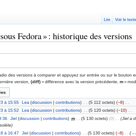
Lire
Voir le text
l sous Fedora » : historique des versions
 radio des versions à comparer et appuyez sur entrée ou sur le bouton e
ernière version,
(diff)
= différence avec la version précédente,
m
= modi
3 à 15:55
‎
Lea
discussion
contributions
‎
5 112 octets
−8
‎
3 à 15:52
‎
Lea
discussion
contributions
‎
5 120 octets
−10
‎
9:36
‎
Jiel
discussion
contributions
‎
m
5 130 octets
0
‎
Jiel a 
solète
8 à 16:47
‎
Jiel
discussion
contributions
‎
5 130 octets
−8
‎
→‎