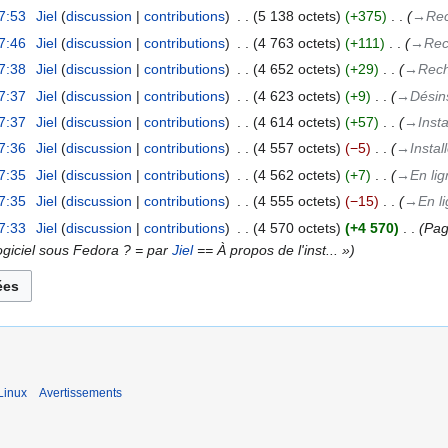
7:53
‎
Jiel
discussion
contributions
‎
5 138 octets
+375
‎
→‎Rec
7:46
‎
Jiel
discussion
contributions
‎
4 763 octets
+111
‎
→‎Rec
7:38
‎
Jiel
discussion
contributions
‎
4 652 octets
+29
‎
→‎Rech
7:37
‎
Jiel
discussion
contributions
‎
4 623 octets
+9
‎
→‎Désins
7:37
‎
Jiel
discussion
contributions
‎
4 614 octets
+57
‎
→‎Insta
7:36
‎
Jiel
discussion
contributions
‎
4 557 octets
−5
‎
→‎Instal
7:35
‎
Jiel
discussion
contributions
‎
4 562 octets
+7
‎
→‎En li
7:35
‎
Jiel
discussion
contributions
‎
4 555 octets
−15
‎
→‎En l
7:33
‎
Jiel
discussion
contributions
‎
4 570 octets
+4 570
‎
Pag
ogiciel sous Fedora ? = par
Jiel
== À propos de l'inst... »
Linux
Avertissements