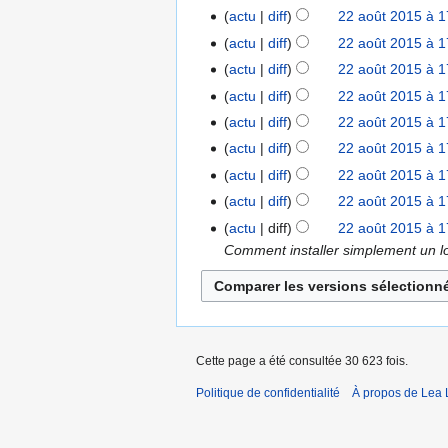
u
décembre
actu
diff
22 août 2015 à 1
22
r
n
2018
août
é
actu
diff
22 août 2015 à 1
r
2015
s
é
actu
diff
22 août 2015 à 1
u
s
actu
diff
22 août 2015 à 1
m
u
actu
diff
22 août 2015 à 1
é
m
actu
diff
22 août 2015 à 1
d
é
e
actu
diff
22 août 2015 à 1
d
s
e
actu
diff
22 août 2015 à 1
m
s
actu
diff
22 août 2015 à 1
o
m
Comment installer simplement un l
d
o
i
d
f
i
i
f
c
i
Cette page a été consultée 30 623 fois.
a
c
Politique de confidentialité
À propos de Lea 
t
a
i
t
o
i