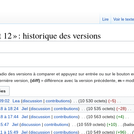
Lire
Voir le text
 12 » : historique des versions
 radio des versions à comparer et appuyez sur entrée ou sur le bouton e
ernière version,
(diff)
= différence avec la version précédente,
m
= modi
 09:02
‎
Lea
discussion
contributions
‎
10 530 octets
−5
‎
8 à 18:24
‎
Jiel
discussion
contributions
‎
10 535 octets
−28
‎
8 à 17:44
‎
Jiel
discussion
contributions
‎
10 563 octets
+4
‎
15:47
‎
Jiel
discussion
contributions
‎
10 559 octets
+10
‎
bali
1 à 15:49
‎
Jiel
discussion
contributions
‎
10 549 octets
+96
‎