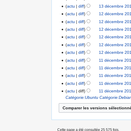
u
c
2012
décembre
r
actu
diff
13 décembre 201
n
u
2011
é
r
actu
diff
12 décembre 201
12
n
s
é
décembre
r
actu
diff
12 décembre 201
u
s
2011
é
actu
diff
12 décembre 201
m
u
s
actu
diff
12 décembre 201
é
m
u
d
actu
diff
12 décembre 201
é
m
e
d
actu
diff
12 décembre 201
é
s
e
d
actu
diff
11 décembre 201
11
m
s
e
décembre
actu
diff
11 décembre 201
o
m
s
2011
actu
diff
11 décembre 201
d
o
m
i
actu
diff
11 décembre 201
d
o
f
i
actu
diff
11 décembre 201
d
i
f
Catégorie:Ubuntu
Catégorie:Debia
i
c
i
f
a
c
i
t
a
c
i
t
a
o
i
Cette page a été consultée 25 575 fois.
t