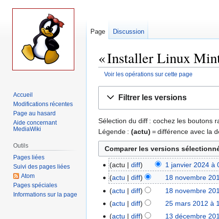
Page
Discussion
« Installer Linux Mint
Voir les opérations sur cette page
Aller
Aller
Accueil
Filtrer les versions
à
à
Modifications récentes
la
la
Page au hasard
Sélection du diff : cochez les boutons
navigation
recherche
Aide concernant
MediaWiki
Légende :
(actu)
= différence avec la d
Outils
Pages liées
actu
diff
1 janvier 2024 à
1
Suivi des pages liées
A
Atom
janvier
actu
diff
18 novembre 201
18
Pages spéciales
u
2024
A
novembre
actu
diff
18 novembre 201
Informations sur la page
c
u
2018
A
actu
diff
25 mars 2012 à 
25
u
c
u
mars
actu
diff
13 décembre 201
13
n