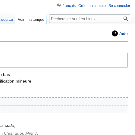
français
Créer un compte
Se connecter
e source
Voir l’historique
Aide
n bas.
fication mineure.
ses code
→‎C'est quoi, Mint ?