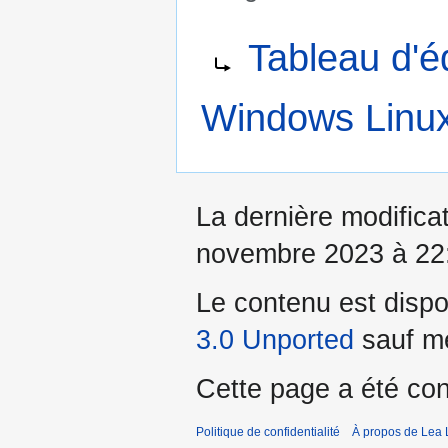
Aller
Aller
Rediriger vers :
Tableau d'é
à
à
la
la
navigation
recherche
Windows Linu
La dernière modificat
novembre 2023 à 22
Le contenu est dispo
3.0 Unported
sauf me
Cette page a été con
Politique de confidentialité
À propos de Lea 