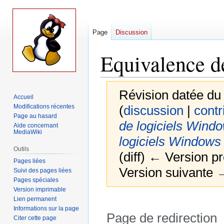
Page
Discussion
Equivalence d
Révision datée du
Accueil
Modifications récentes
(
discussion
|
contr
Page au hasard
de logiciels Wind
Aide concernant
MediaWiki
logiciels Windows
Outils
(diff) ← Version pr
Pages liées
Version suivante →
Suivi des pages liées
Pages spéciales
Version imprimable
Lien permanent
Informations sur la page
Page de redirection
Citer cette page