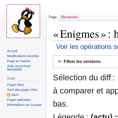
Page
Discussion
« Enigmes » : 
Voir les opérations s
Accueil
Modifications récentes
Aller
Aller
Filtrer les versions
Page au hasard
à
à
Aide concernant
la
la
MediaWiki
Sélection du diff 
navigation
recherche
Outils
Pages liées
à comparer et app
Suivi des pages liées
Atom
Pages spéciales
bas.
Informations sur la page
Légende :
(actu)
=