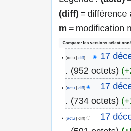
(diff)
= différence
m
= modification 
17
17 déc
actu
diff
décembre
2012
952 octets
+
17 déc
actu
diff
734 octets
+
17 déc
actu
diff