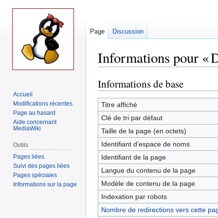
Page
Discussion
Informations pour « 
Informations de base
Aller
Aller
à
à
Accueil
la
la
Modifications récentes
Titre affiché
Page au hasard
navigation
recherche
Clé de tri par défaut
Aide concernant
MediaWiki
Taille de la page (en octets)
Identifiant dʼespace de noms
Outils
Pages liées
Identifiant de la page
Suivi des pages liées
Langue du contenu de la page
Pages spéciales
Modèle de contenu de la page
Informations sur la page
Indexation par robots
Nombre de redirections vers cette pa