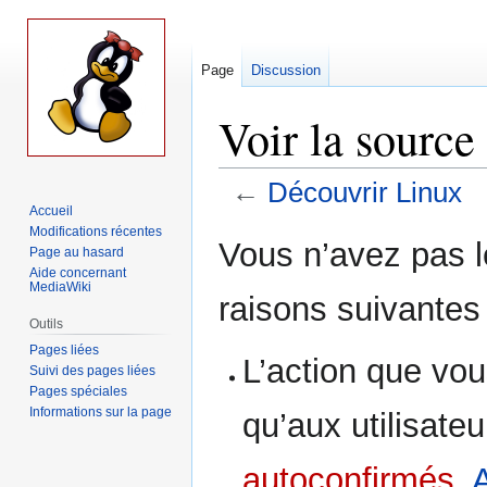
Page
Discussion
Voir la source
←
Découvrir Linux
Accueil
Modifications récentes
Aller
Aller
Vous n’avez pas le
Page au hasard
à
à
Aide concernant
la
la
MediaWiki
raisons suivantes 
navigation
recherche
Outils
Pages liées
L’action que vou
Suivi des pages liées
Pages spéciales
Informations sur la page
qu’aux utilisate
autoconfirmés
,