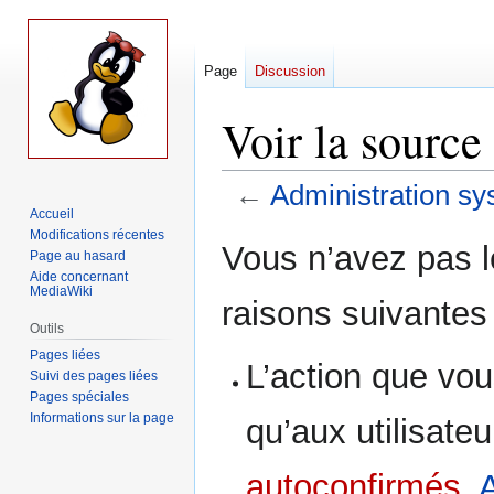
Page
Discussion
Voir la source
←
Administration s
Accueil
Modifications récentes
Aller
Aller
Vous n’avez pas le
Page au hasard
à
à
Aide concernant
la
la
MediaWiki
raisons suivantes 
navigation
recherche
Outils
Pages liées
L’action que vou
Suivi des pages liées
Pages spéciales
Informations sur la page
qu’aux utilisate
autoconfirmés
,