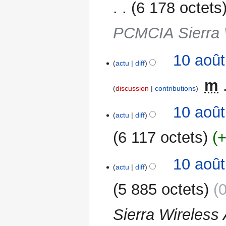
i
6 178 octets
c
a
PCMCIA Sierra 
t
i
10
10 août
o
actu
diff
août
n
2006
‎
m
s
discussion
contributions
10 août
actu
diff
6 117 octets
10 août
actu
diff
5 885 octets
Sierra Wireles