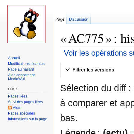
Page
Discussion
« AC775 » : hi
Voir les opérations s
Accueil
Modifications récentes
Aller
Aller
Filtrer les versions
Page au hasard
à
à
Aide concernant
la
la
MediaWiki
Sélection du diff 
navigation
recherche
Outils
Pages liées
à comparer et app
Suivi des pages liées
Atom
Pages spéciales
bas.
Informations sur la page
Légende :
(actu)
=