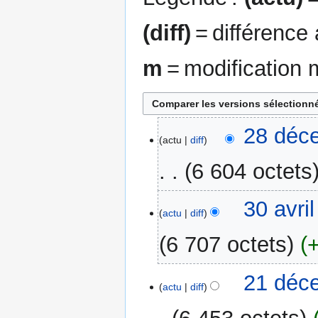
(diff)
= différence
m
= modification 
28
28 déc
actu
diff
décembre
2023
6 604 octets
A
30
30 avri
u
actu
diff
avril
c
2012
6 707 octets
u
n
r
21
21 déc
actu
diff
é
décembre
s
2010