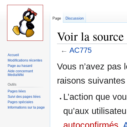
Page
Discussion
Voir la sourc
←
AC775
Accueil
Modifications récentes
Aller
Aller
Vous n’avez pas le
Page au hasard
à
à
Aide concernant
la
la
MediaWiki
raisons suivantes 
navigation
recherche
Outils
Pages liées
L’action que vou
Suivi des pages liées
Pages spéciales
Informations sur la page
qu’aux utilisate
autoconfirmés
,